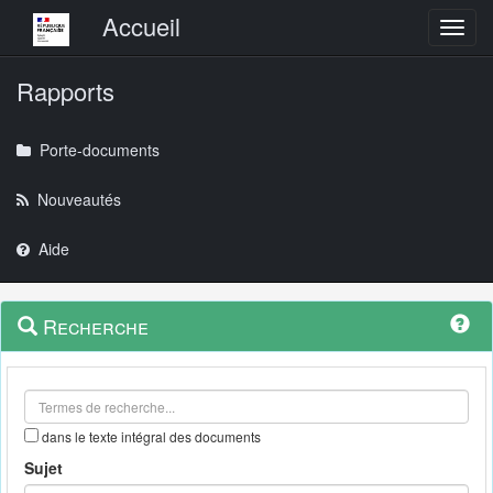
Menu principal
Accueil
Toggl
Rapports
Porte-documents
Nouveautés
Aide
Menu
Navigation
Recherche
contextuel
et
outils
annexes
dans le texte intégral des documents
Sujet