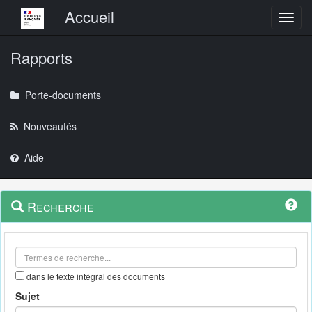
Menu principal
Accueil
Toggl
Rapports
Porte-documents
Nouveautés
Aide
Menu
Navigation
Recherche
contextuel
et
outils
annexes
dans le texte intégral des documents
Sujet