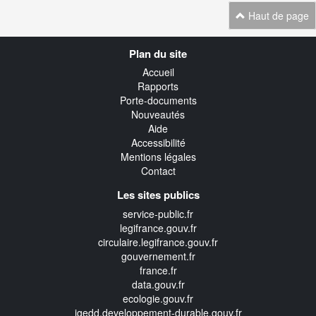
Haut de page
Navigation
Plan du site
transverse
Accueil
Rapports
Porte-documents
Nouveautés
Aide
Accessibilité
Mentions légales
Contact
Les sites publics
service-public.fr
legifrance.gouv.fr
circulaire.legifrance.gouv.fr
gouvernement.fr
france.fr
data.gouv.fr
ecologie.gouv.fr
igedd.developpement-durable.gouv.fr