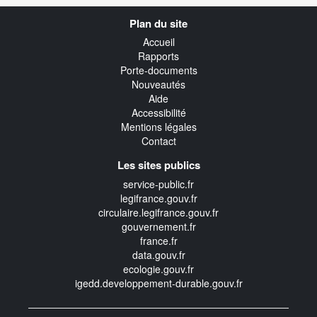
Navigation
Plan du site
transverse
Accueil
Rapports
Porte-documents
Nouveautés
Aide
Accessibilité
Mentions légales
Contact
Les sites publics
service-public.fr
legifrance.gouv.fr
circulaire.legifrance.gouv.fr
gouvernement.fr
france.fr
data.gouv.fr
ecologie.gouv.fr
igedd.developpement-durable.gouv.fr