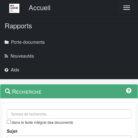
Menu principal
Accueil
Toggl
Rapports
Porte-documents
Nouveautés
Aide
Menu
Navigation
Recherche
contextuel
et
outils
annexes
dans le texte intégral des documents
Sujet