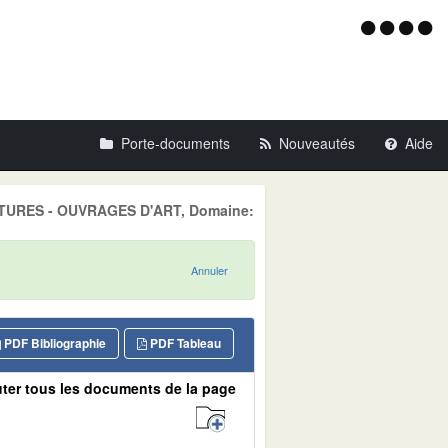
Menu
d'acce
Porte-documents
Nouveautés
Aide
UCTURES - OUVRAGES D'ART, Domaine:
Annuler
PDF Bibliographie
PDF Tableau
ter tous les documents de la page