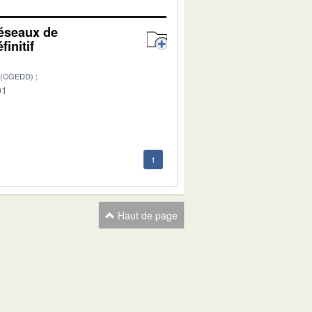
réseaux de
initif
 (CGEDD)
01
1
Haut de page