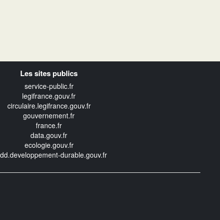
Les sites publics
service-public.fr
legifrance.gouv.fr
circulaire.legifrance.gouv.fr
gouvernement.fr
france.fr
data.gouv.fr
ecologie.gouv.fr
edd.developpement-durable.gouv.fr