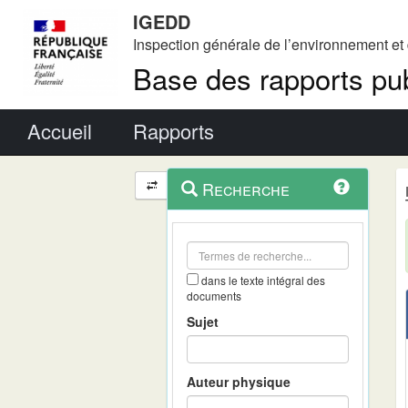
IGEDD
Inspection générale de l’environnement e
Base des rapports pub
Menu principal
Accueil
Rapports
Menu
Navigation
Recherche
contextuel
et
outils
annexes
dans le texte intégral des
documents
Sujet
Auteur physique