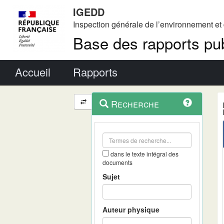
IGEDD
Inspection générale de l’environnement e
Base des rapports pub
Menu principal
Accueil
Rapports
Menu
Navigation
Recherche
contextuel
et
outils
annexes
dans le texte intégral des
documents
Sujet
Auteur physique