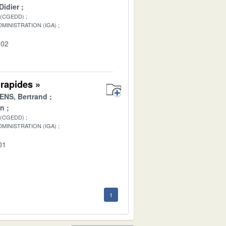
idier
 (CGEDD)
MINISTRATION (IGA)
-02
rapides »
NS, Bertrand
an
 (CGEDD)
MINISTRATION (IGA)
01
1