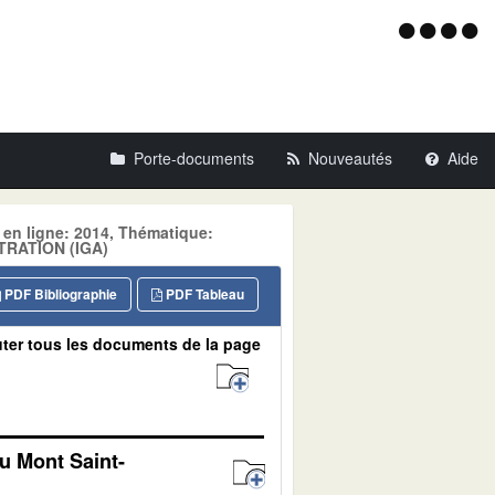
Menu
d'acce
Porte-documents
Nouveautés
Aide
 en ligne: 2014, Thématique:
TRATION (IGA)
PDF Bibliographie
PDF Tableau
ter tous les documents de la page
u Mont Saint-