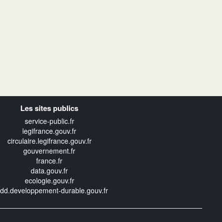
Les sites publics
service-public.fr
legifrance.gouv.fr
circulaire.legifrance.gouv.fr
gouvernement.fr
france.fr
data.gouv.fr
ecologie.gouv.fr
edd.developpement-durable.gouv.fr