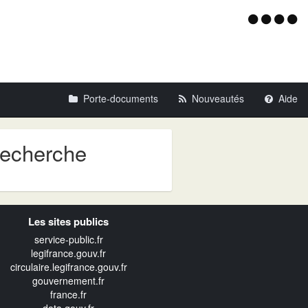
Menu
d'acce
Porte-documents
Nouveautés
Aide
recherche
Les sites publics
service-public.fr
legifrance.gouv.fr
circulaire.legifrance.gouv.fr
gouvernement.fr
france.fr