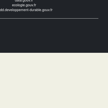
data.gouv.fr
ecologie.gouv.fr
edd.developpement-durable.gouv.fr