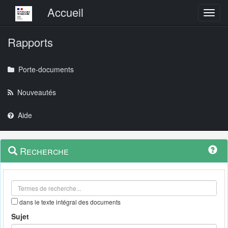
Menu principal
Accueil
Toggl
Rapports
Porte-documents
Nouveautés
Aide
Menu
Navigation
Recherche
contextuel
et
outils
annexes
dans le texte intégral des documents
Sujet