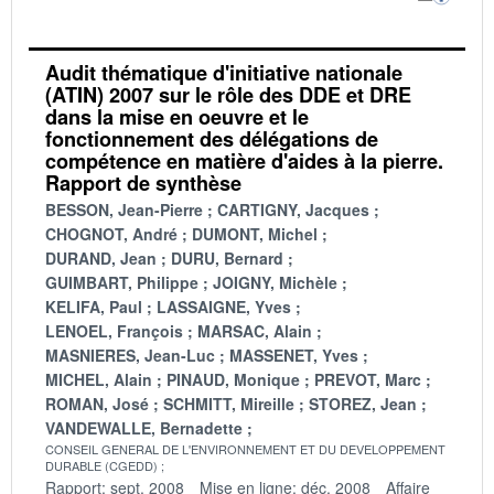
Audit thématique d'initiative nationale
(ATIN) 2007 sur le rôle des DDE et DRE
dans la mise en oeuvre et le
fonctionnement des délégations de
compétence en matière d'aides à la pierre.
Rapport de synthèse
BESSON, Jean-Pierre
CARTIGNY, Jacques
CHOGNOT, André
DUMONT, Michel
DURAND, Jean
DURU, Bernard
GUIMBART, Philippe
JOIGNY, Michèle
KELIFA, Paul
LASSAIGNE, Yves
LENOEL, François
MARSAC, Alain
MASNIERES, Jean-Luc
MASSENET, Yves
MICHEL, Alain
PINAUD, Monique
PREVOT, Marc
ROMAN, José
SCHMITT, Mireille
STOREZ, Jean
VANDEWALLE, Bernadette
CONSEIL GENERAL DE L'ENVIRONNEMENT ET DU DEVELOPPEMENT
DURABLE (CGEDD)
Rapport: sept. 2008
Mise en ligne: déc. 2008
Affaire