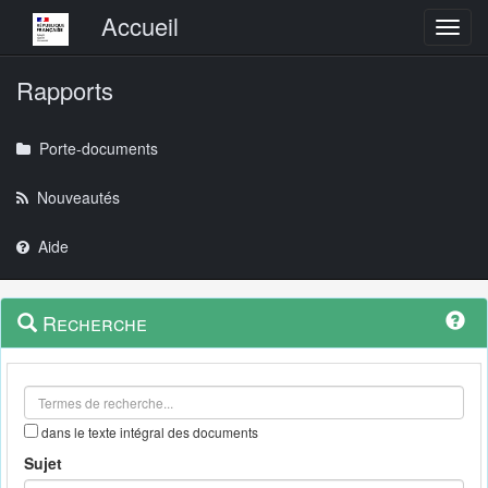
Menu principal
Accueil
Toggl
Rapports
Porte-documents
Nouveautés
Aide
Menu
Navigation
Recherche
contextuel
et
outils
annexes
dans le texte intégral des documents
Sujet