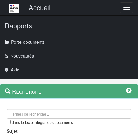
Menu principal
Accueil
Toggl
Rapports
Porte-documents
Nouveautés
Aide
Menu
Navigation
Recherche
contextuel
et
outils
annexes
dans le texte intégral des documents
Sujet