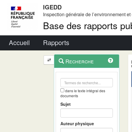
IGEDD
Inspection générale de l’environnement e
Base des rapports pub
Menu principal
Accueil
Rapports
Menu
Navigation
Recherche
contextuel
et
outils
annexes
dans le texte intégral des
documents
Sujet
Auteur physique