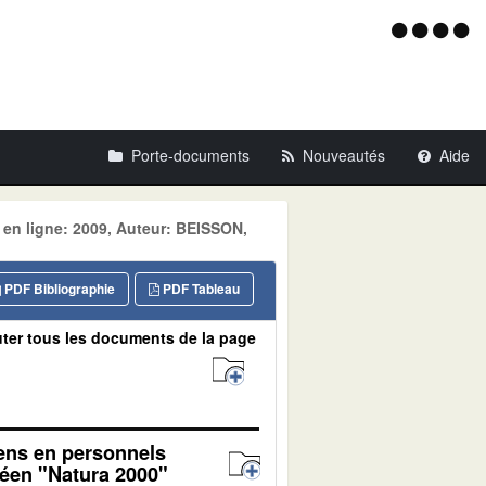
Menu
d'acce
Porte-documents
Nouveautés
Aide
 en ligne: 2009, Auteur: BEISSON,
PDF Bibliographie
PDF Tableau
ter tous les documents de la page
yens en personnels
péen "Natura 2000"