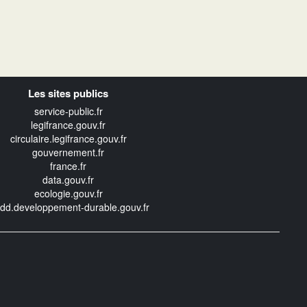
Les sites publics
service-public.fr
legifrance.gouv.fr
circulaire.legifrance.gouv.fr
gouvernement.fr
france.fr
data.gouv.fr
ecologie.gouv.fr
edd.developpement-durable.gouv.fr