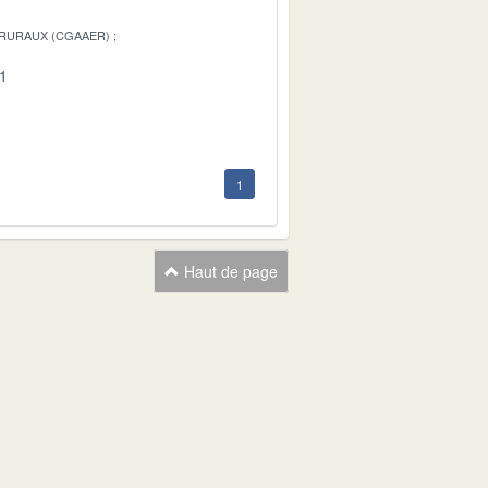
 RURAUX (CGAAER)
01
1
Haut de page