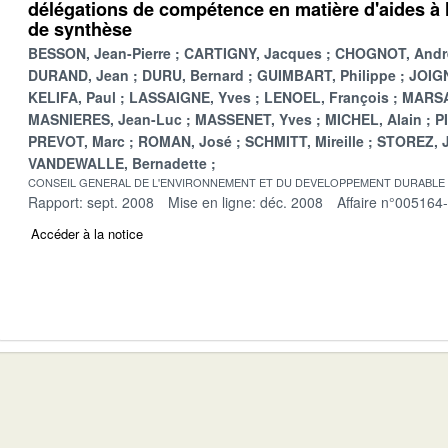
délégations de compétence en matière d'aides à l
de synthèse
BESSON, Jean-Pierre
CARTIGNY, Jacques
CHOGNOT, Andr
DURAND, Jean
DURU, Bernard
GUIMBART, Philippe
JOIGN
KELIFA, Paul
LASSAIGNE, Yves
LENOEL, François
MARSA
MASNIERES, Jean-Luc
MASSENET, Yves
MICHEL, Alain
P
PREVOT, Marc
ROMAN, José
SCHMITT, Mireille
STOREZ, 
VANDEWALLE, Bernadette
CONSEIL GENERAL DE L'ENVIRONNEMENT ET DU DEVELOPPEMENT DURABLE
Rapport: sept. 2008
Mise en ligne: déc. 2008
Affaire n°005164
Accéder à la notice