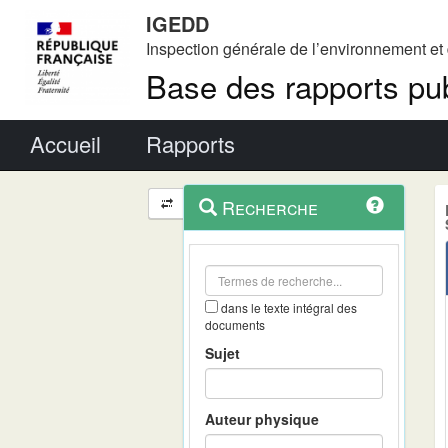
IGEDD
Inspection générale de l’environnement e
Base des rapports pub
Menu principal
Accueil
Rapports
Menu
Navigation
Recherche
contextuel
et
outils
annexes
dans le texte intégral des
documents
Sujet
Auteur physique