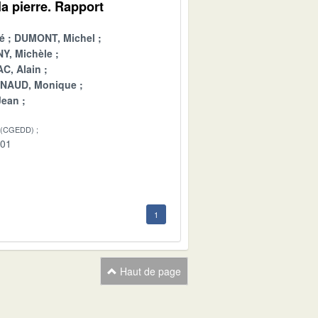
a pierre. Rapport
é
DUMONT, Michel
Y, Michèle
C, Alain
INAUD, Monique
Jean
 (CGEDD)
-01
1
Haut de page