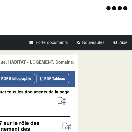
Menu
d'acce
Porte-documents
Nouveautés
Aide
tique: HABITAT - LOGEMENT, Domaine:
PDF Bibliographie
PDF Tableau
ter tous les documents de la page
7 sur le rôle des
onnement des