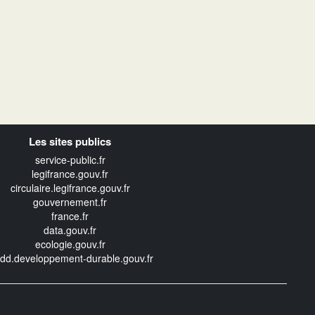
Les sites publics
service-public.fr
legifrance.gouv.fr
circulaire.legifrance.gouv.fr
gouvernement.fr
france.fr
data.gouv.fr
ecologie.gouv.fr
edd.developpement-durable.gouv.fr