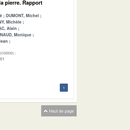
a pierre. Rapport
é
DUMONT, Michel
Y, Michèle
C, Alain
INAUD, Monique
Jean
 (CGEDD)
-01
1
Haut de page