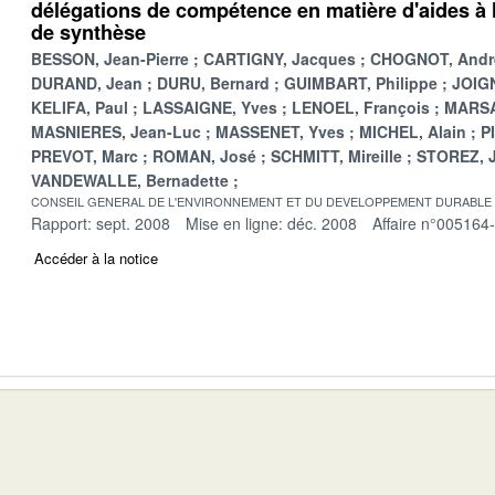
délégations de compétence en matière d'aides à l
de synthèse
BESSON, Jean-Pierre
CARTIGNY, Jacques
CHOGNOT, Andr
DURAND, Jean
DURU, Bernard
GUIMBART, Philippe
JOIGN
KELIFA, Paul
LASSAIGNE, Yves
LENOEL, François
MARSA
MASNIERES, Jean-Luc
MASSENET, Yves
MICHEL, Alain
P
PREVOT, Marc
ROMAN, José
SCHMITT, Mireille
STOREZ, 
VANDEWALLE, Bernadette
CONSEIL GENERAL DE L'ENVIRONNEMENT ET DU DEVELOPPEMENT DURABLE
Rapport: sept. 2008
Mise en ligne: déc. 2008
Affaire n°005164
Accéder à la notice