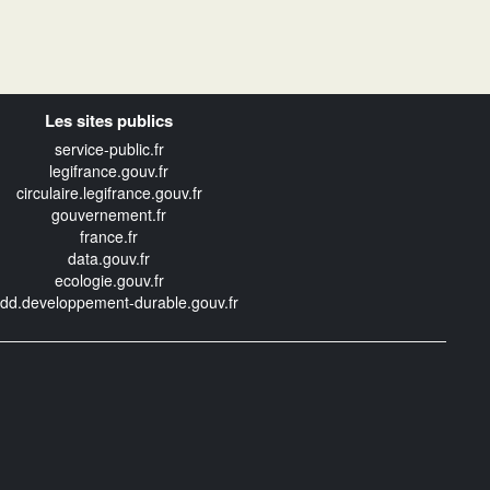
Les sites publics
service-public.fr
legifrance.gouv.fr
circulaire.legifrance.gouv.fr
gouvernement.fr
france.fr
data.gouv.fr
ecologie.gouv.fr
edd.developpement-durable.gouv.fr