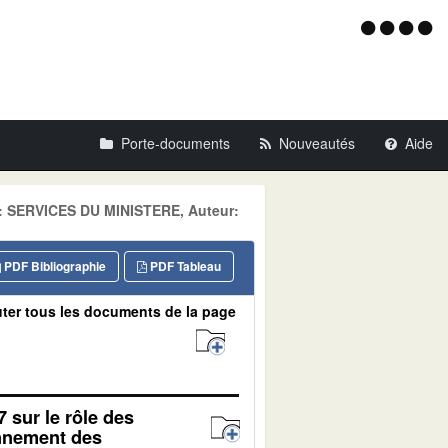
Menu
d'acce
Porte-documents
Nouveautés
Aide
ne: SERVICES DU MINISTERE, Auteur:
PDF Bibliographie
PDF Tableau
ter tous les documents de la page
7 sur le rôle des
onnement des