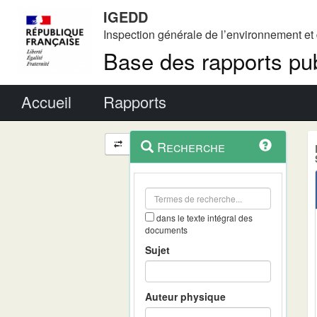
IGEDD
Inspection générale de l’environnement e
Base des rapports pub
Menu principal
Accueil
Rapports
Menu
Navigation
Recherche
contextuel
et
outils
annexes
dans le texte intégral des
documents
Sujet
Auteur physique