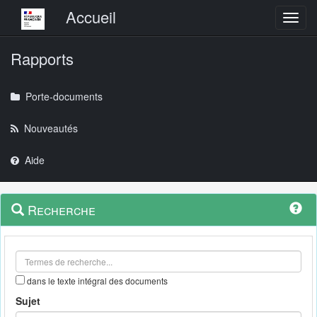
Menu principal
Accueil
Toggl
Rapports
Porte-documents
Nouveautés
Aide
Menu
Navigation
Recherche
contextuel
et
outils
annexes
dans le texte intégral des documents
Sujet