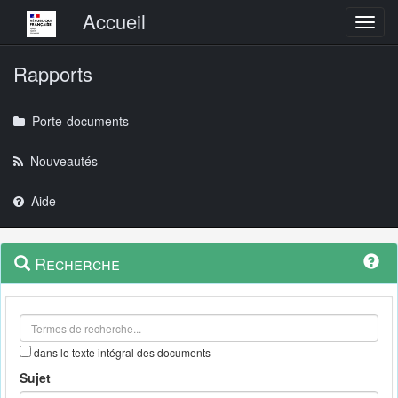
Menu principal
Accueil
Toggl
Rapports
Porte-documents
Nouveautés
Aide
Menu
Navigation
Recherche
contextuel
et
outils
annexes
dans le texte intégral des documents
Sujet