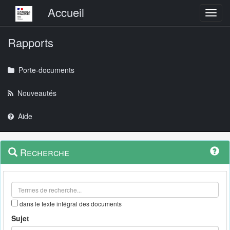
Menu principal
Accueil
Toggl
Rapports
Porte-documents
Nouveautés
Aide
Menu
Navigation
Recherche
contextuel
et
outils
annexes
dans le texte intégral des documents
Sujet