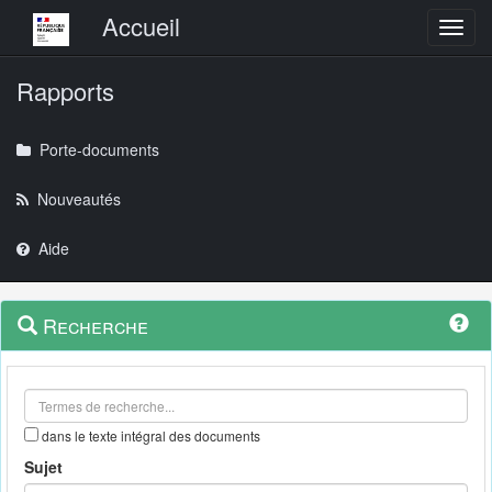
Menu principal
Accueil
Toggl
Rapports
Porte-documents
Nouveautés
Aide
Menu
Navigation
Recherche
contextuel
et
outils
annexes
dans le texte intégral des documents
Sujet