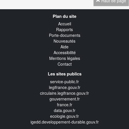
Haut de page
Navigation
Plan du site
transverse
Accueil
Rapports
Porte-documents
Nouveautés
Aide
Accessibilité
Mentions légales
Contact
Les sites publics
service-public.fr
legifrance.gouv.fr
circulaire.legifrance.gouv.fr
gouvernement.fr
france.fr
data.gouv.fr
ecologie.gouv.fr
igedd.developpement-durable.gouv.fr