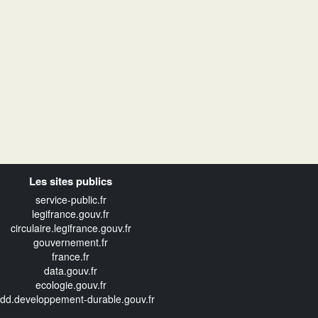
Les sites publics
service-public.fr
legifrance.gouv.fr
circulaire.legifrance.gouv.fr
gouvernement.fr
france.fr
data.gouv.fr
ecologie.gouv.fr
edd.developpement-durable.gouv.fr