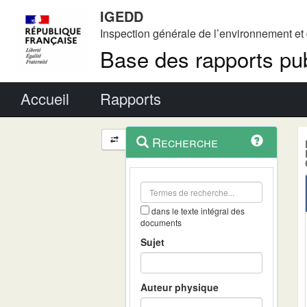
IGEDD
Inspection générale de l’environnement e
Base des rapports pub
Menu principal
Accueil
Rapports
Menu
Navigation
Recherche
contextuel
et
outils
annexes
dans le texte intégral des
documents
Sujet
Auteur physique