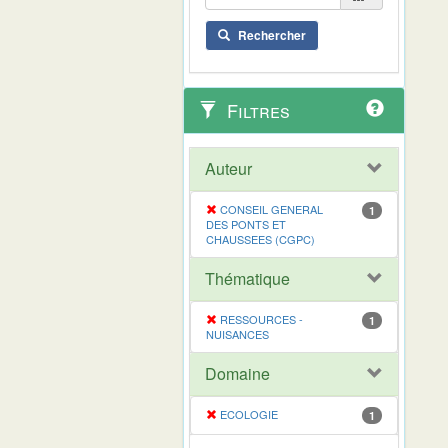
Rechercher
Filtres
Auteur
CONSEIL GENERAL
1
DES PONTS ET
CHAUSSEES (CGPC)
Thématique
RESSOURCES -
1
NUISANCES
Domaine
ECOLOGIE
1