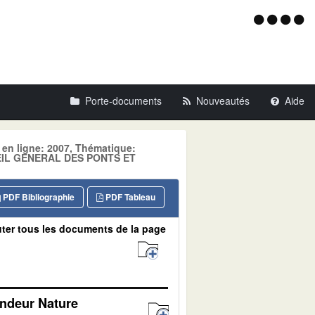
Menu
d'acce
Porte-documents
Nouveautés
Aide
 en ligne: 2007, Thématique:
EIL GENERAL DES PONTS ET
PDF Bibliographie
PDF Tableau
ter tous les documents de la page
andeur Nature