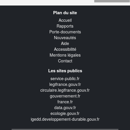
Navigation
Plan du site
transverse
Accueil
Rapports
Porte-documents
Nouveautés
Aide
Accessibilité
Mentions légales
Contact
Les sites publics
service-public.fr
legifrance.gouv.fr
circulaire.legifrance.gouv.fr
gouvernement.fr
france.fr
data.gouv.fr
ecologie.gouv.fr
igedd.developpement-durable.gouv.fr