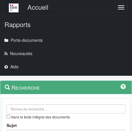
Menu principal
Accueil
Toggl
Rapports
Porte-documents
Nouveautés
Aide
Menu
Navigation
Recherche
contextuel
et
outils
annexes
dans le texte intégral des documents
Sujet