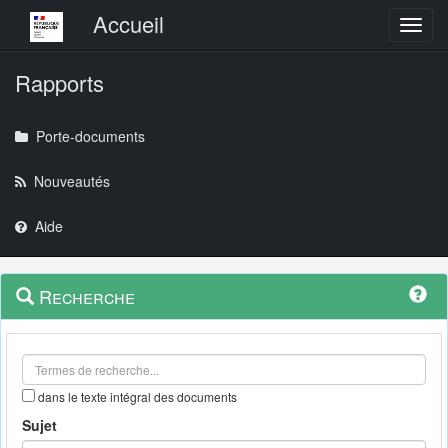
Menu principal
Accueil
Toggl
Rapports
Porte-documents
Nouveautés
Aide
Menu
Navigation
Recherche
contextuel
et
outils
annexes
dans le texte intégral des documents
Sujet