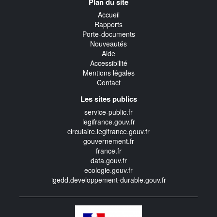
Plan du site
transverse
Accueil
Rapports
Porte-documents
Nouveautés
Aide
Accessibilité
Mentions légales
Contact
Les sites publics
service-public.fr
legifrance.gouv.fr
circulaire.legifrance.gouv.fr
gouvernement.fr
france.fr
data.gouv.fr
ecologie.gouv.fr
igedd.developpement-durable.gouv.fr