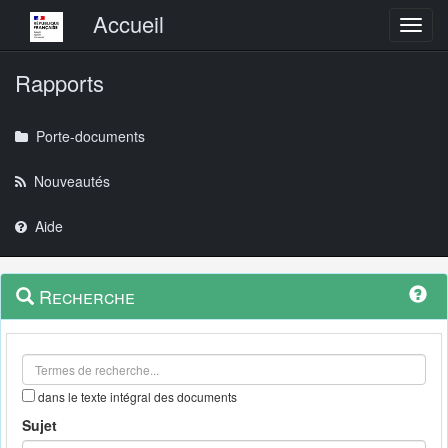
Menu principal
Accueil
Toggl
Rapports
Porte-documents
Nouveautés
Aide
Menu
Navigation
Recherche
contextuel
et
outils
annexes
dans le texte intégral des documents
Sujet