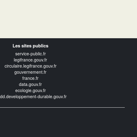
Les sites publics
service-public.fr
legifrance.gouv.fr
circulaire.legifrance.gouv.fr
gouvernement.fr
france.fr
data.gouv.fr
ecologie.gouv.fr
edd.developpement-durable.gouv.fr