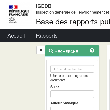
IGEDD
Inspection générale de l’environnement e
Base des rapports pub
Menu principal
Accueil
Rapports
Menu
Navigation
Recherche
contextuel
et
outils
annexes
dans le texte intégral des
documents
Sujet
Auteur physique