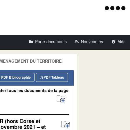
Menu
d'acce
Porte-documents
Nouveautés
Aide
e: AMENAGEMENT DU TERRITOIRE,
PDF Bibliographie
PDF Tableau
ter tous les documents de la page
 (hors Corse et
novembre 2021 – et