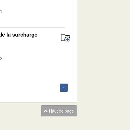
01
 de la surcharge
02
1
Haut de page