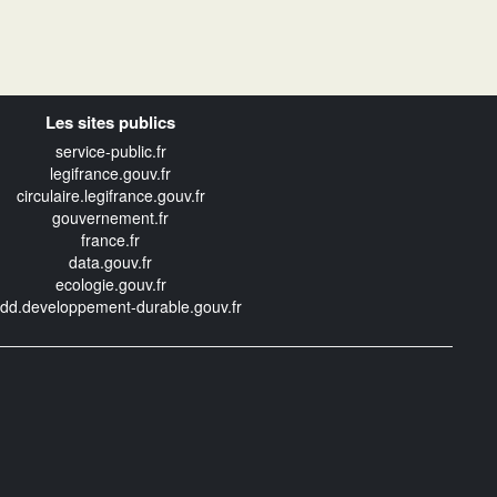
Les sites publics
service-public.fr
legifrance.gouv.fr
circulaire.legifrance.gouv.fr
gouvernement.fr
france.fr
data.gouv.fr
ecologie.gouv.fr
edd.developpement-durable.gouv.fr