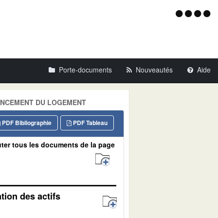
Menu
d'acce
Porte-documents
Nouveautés
Aide
 FINANCEMENT DU LOGEMENT
PDF Bibliographie
PDF Tableau
ter tous les documents de la page
ation des actifs