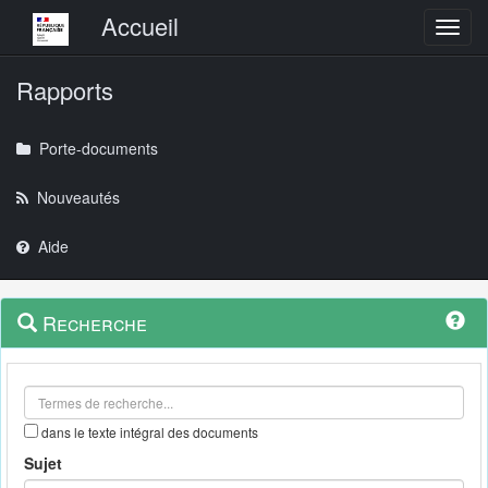
Menu principal
Accueil
Toggl
Rapports
Porte-documents
Nouveautés
Aide
Menu
Navigation
Recherche
contextuel
et
outils
annexes
dans le texte intégral des documents
Sujet