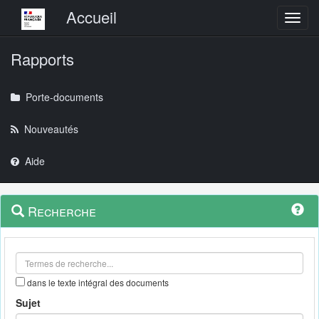
Menu principal
Accueil
Toggl
Rapports
Porte-documents
Nouveautés
Aide
Menu
Navigation
Recherche
contextuel
et
outils
annexes
dans le texte intégral des documents
Sujet