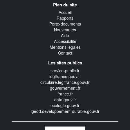
Navigation
Plan du site
transverse
Accueil
Rapports
Porte-documents
Nouveautés
Aide
Accessibilité
Mentions légales
Contact
Les sites publics
service-public.fr
legifrance.gouv.fr
circulaire.legifrance.gouv.fr
gouvernement.fr
france.fr
data.gouv.fr
ecologie.gouv.fr
igedd.developpement-durable.gouv.fr