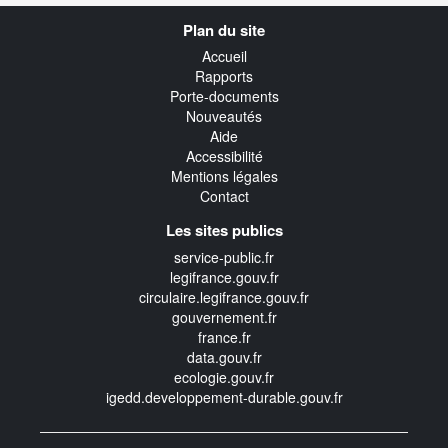
Navigation
Plan du site
transverse
Accueil
Rapports
Porte-documents
Nouveautés
Aide
Accessibilité
Mentions légales
Contact
Les sites publics
service-public.fr
legifrance.gouv.fr
circulaire.legifrance.gouv.fr
gouvernement.fr
france.fr
data.gouv.fr
ecologie.gouv.fr
igedd.developpement-durable.gouv.fr