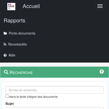
Menu principal
Accueil
Toggl
Rapports
Porte-documents
Nouveautés
Aide
Menu
Navigation
Recherche
contextuel
et
outils
annexes
dans le texte intégral des documents
Sujet