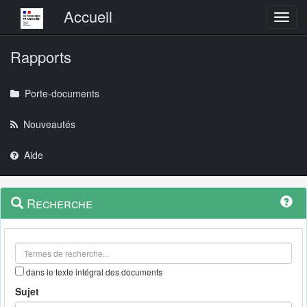
Menu principal
Accueil
Toggl
Rapports
Porte-documents
Nouveautés
Aide
Menu
Navigation
Recherche
contextuel
et
outils
annexes
dans le texte intégral des documents
Sujet