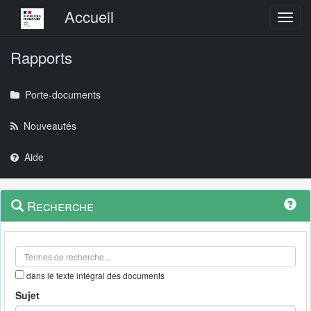
Menu principal
Accueil
Toggl
Rapports
Porte-documents
Nouveautés
Aide
Menu
Navigation
Recherche
contextuel
et
outils
annexes
dans le texte intégral des documents
Sujet