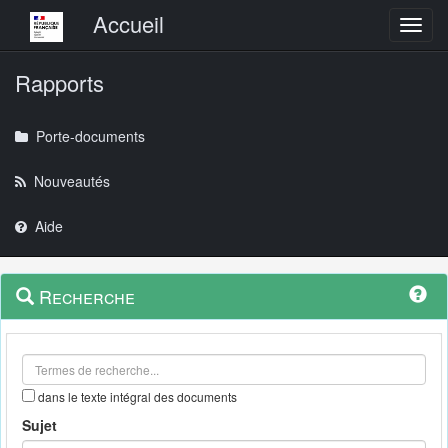
Menu principal
Accueil
Toggl
Rapports
Porte-documents
Nouveautés
Aide
Menu
Navigation
Recherche
contextuel
et
outils
annexes
dans le texte intégral des documents
Sujet