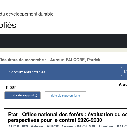
t du développement durable
liés
Résultats de recherche : - Auteur: FALCONE, Patrick
2 documents trouvés
Ajou
Tri par
date du rapport
date de mise en ligne
État - Office national des forêts : évaluation du c
perspectives pour le contrat 2026-2030
ANGELIER, Ariane
VINCE, Agnes
BLONDEL, Nicolas
FALC