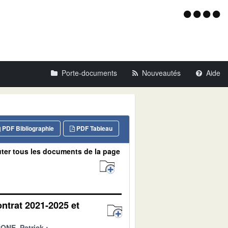
Menu
d'acce
Porte-documents
Nouveautés
Aide
PDF Bibliographie
PDF Tableau
ter tous les documents de la page
ontrat 2021-2025 et
ONE, Patrick