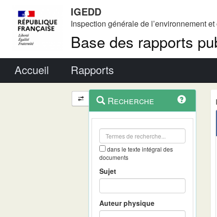
IGEDD
Inspection générale de l’environnement e
Base des rapports pub
Menu principal
Accueil
Rapports
Menu
Navigation
Recherche
contextuel
et
outils
annexes
dans le texte intégral des
documents
Sujet
Auteur physique