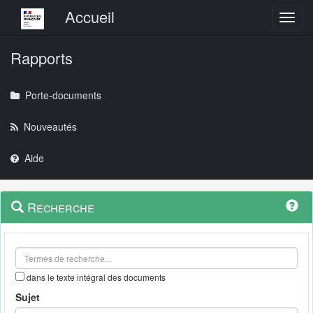
Menu principal
Accueil
Toggl
Rapports
Porte-documents
Nouveautés
Aide
Menu
Navigation
Recherche
contextuel
et
outils
annexes
dans le texte intégral des documents
Sujet