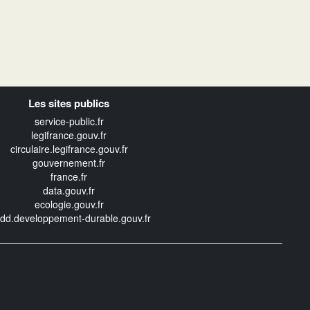
Les sites publics
service-public.fr
legifrance.gouv.fr
circulaire.legifrance.gouv.fr
gouvernement.fr
france.fr
data.gouv.fr
ecologie.gouv.fr
edd.developpement-durable.gouv.fr