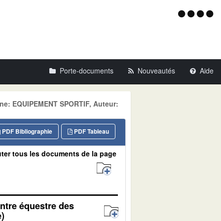
Menu
d'acce
Porte-documents
Nouveautés
Aide
ine: EQUIPEMENT SPORTIF, Auteur:
PDF Bibliographie
PDF Tableau
ter tous les documents de la page
entre équestre des
)