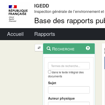
IGEDD
Inspection générale de l’environnement e
Base des rapports pub
Menu principal
Accueil
Rapports
Menu
Navigation
Recherche
contextuel
et
outils
annexes
dans le texte intégral des
documents
Sujet
Auteur physique