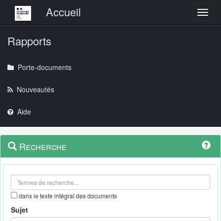
Menu principal
Accueil
Toggl
Rapports
Porte-documents
Nouveautés
Aide
Menu
Navigation
Recherche
contextuel
et
outils
annexes
dans le texte intégral des documents
Sujet