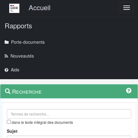
Menu principal
Accueil
Toggl
Rapports
Porte-documents
Nouveautés
Aide
Menu
Navigation
Recherche
contextuel
et
outils
annexes
dans le texte intégral des documents
Sujet