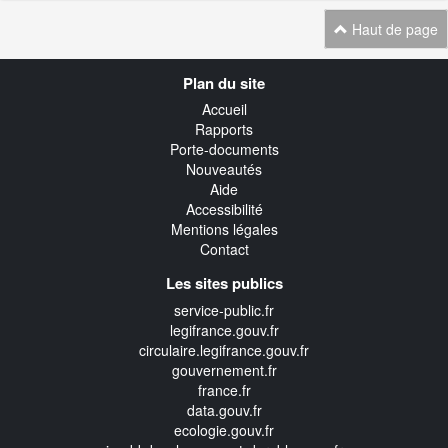
Haut de page
Navigation
Plan du site
transverse
Accueil
Rapports
Porte-documents
Nouveautés
Aide
Accessibilité
Mentions légales
Contact
Les sites publics
service-public.fr
legifrance.gouv.fr
circulaire.legifrance.gouv.fr
gouvernement.fr
france.fr
data.gouv.fr
ecologie.gouv.fr