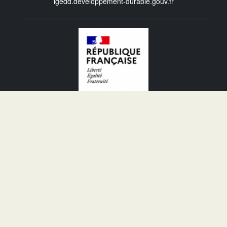
igedd.developpement-durable.gouv.fr