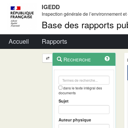
IGEDD
Inspection générale de l’environnement e
Base des rapports pub
Menu principal
Accueil
Rapports
Menu
Navigation
Recherche
contextuel
et
outils
annexes
dans le texte intégral des
documents
Sujet
Auteur physique