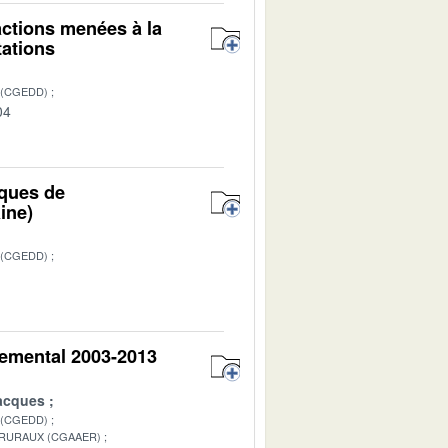
 actions menées à la
tations
 (CGEDD)
04
sques de
ine)
 (CGEDD)
1
nemental 2003-2013
acques
 (CGEDD)
 RURAUX (CGAAER)