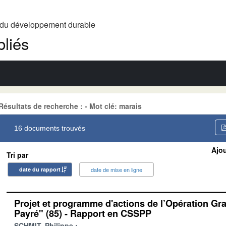
t du développement durable
liés
Résultats de recherche : - Mot clé: marais
16 documents trouvés
Ajou
Tri par
date du rapport
date de mise en ligne
Projet et programme d'actions de l’Opération Gr
Payré" (85) - Rapport en CSSPP
SCHMIT, Philippe