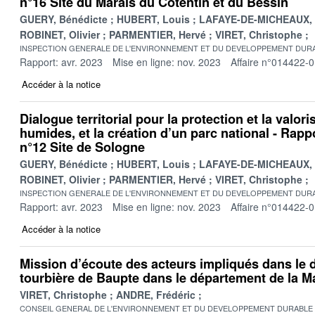
n°16 Site du Marais du Cotentin et du Bessin
GUERY, Bénédicte
HUBERT, Louis
LAFAYE-DE-MICHEAUX, 
ROBINET, Olivier
PARMENTIER, Hervé
VIRET, Christophe
INSPECTION GENERALE DE L'ENVIRONNEMENT ET DU DEVELOPPEMENT DURA
Rapport: avr. 2023
Mise en ligne: nov. 2023
Affaire n°014422-
Accéder à la notice
Dialogue territorial pour la protection et la valor
humides, et la création d’un parc national - Rappo
n°12 Site de Sologne
GUERY, Bénédicte
HUBERT, Louis
LAFAYE-DE-MICHEAUX, 
ROBINET, Olivier
PARMENTIER, Hervé
VIRET, Christophe
INSPECTION GENERALE DE L'ENVIRONNEMENT ET DU DEVELOPPEMENT DURA
Rapport: avr. 2023
Mise en ligne: nov. 2023
Affaire n°014422-
Accéder à la notice
Mission d’écoute des acteurs impliqués dans le d
tourbière de Baupte dans le département de la 
VIRET, Christophe
ANDRE, Frédéric
CONSEIL GENERAL DE L'ENVIRONNEMENT ET DU DEVELOPPEMENT DURABLE