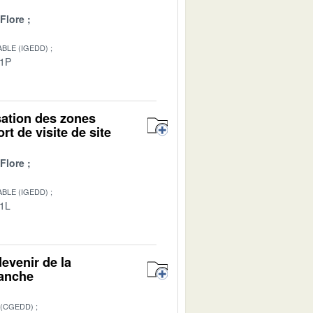
Flore
BLE (IGEDD)
01P
isation des zones
rt de visite de site
Flore
BLE (IGEDD)
01L
evenir de la
Manche
 (CGEDD)