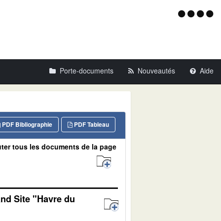
Menu
d'acce
Porte-documents
Nouveautés
Aide
PDF Bibliographie
PDF Tableau
ter tous les documents de la page
and Site "Havre du