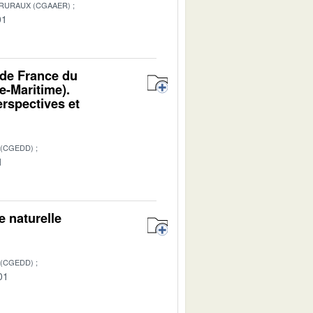
 RURAUX (CGAAER)
01
 de France du
e-Maritime).
erspectives et
 (CGEDD)
1
e naturelle
 (CGEDD)
01