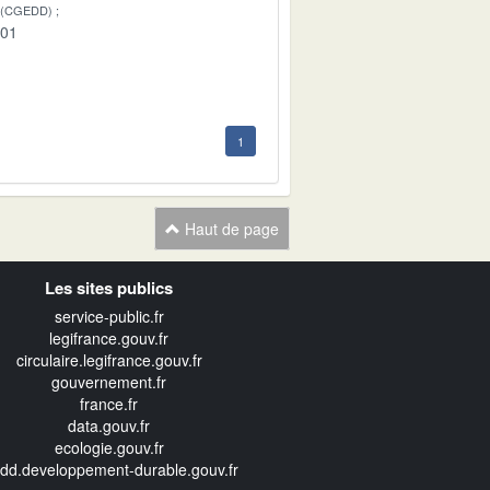
 (CGEDD)
-01
1
Haut de page
Les sites publics
service-public.fr
legifrance.gouv.fr
circulaire.legifrance.gouv.fr
gouvernement.fr
france.fr
data.gouv.fr
ecologie.gouv.fr
edd.developpement-durable.gouv.fr