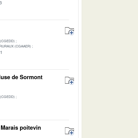
3
 (CGEDD)
 RURAUX (CGAAER)
01
cluse de Sormont
 (CGEDD)
1
Marais poitevin