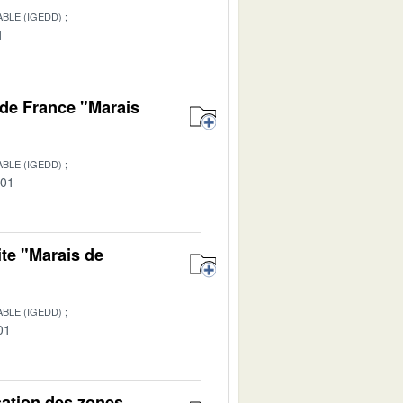
BLE (IGEDD)
1
de France "Marais
BLE (IGEDD)
-01
ite "Marais de
BLE (IGEDD)
01
isation des zones