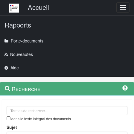
Menu principal
Accueil
Toggl
Rapports
Porte-documents
Nouveautés
Aide
Menu
Navigation
Recherche
contextuel
et
outils
annexes
dans le texte intégral des documents
Sujet