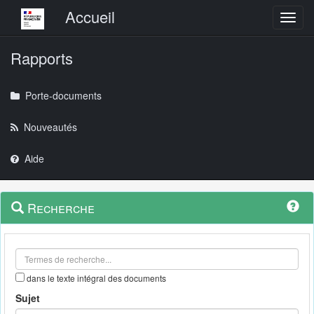
Menu principal
Accueil
Toggl
Rapports
Porte-documents
Nouveautés
Aide
Menu
Navigation
Recherche
contextuel
et
outils
annexes
dans le texte intégral des documents
Sujet