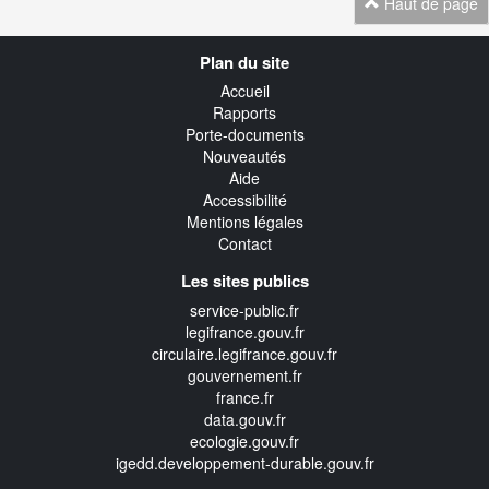
Haut de page
Navigation
Plan du site
transverse
Accueil
Rapports
Porte-documents
Nouveautés
Aide
Accessibilité
Mentions légales
Contact
Les sites publics
service-public.fr
legifrance.gouv.fr
circulaire.legifrance.gouv.fr
gouvernement.fr
france.fr
data.gouv.fr
ecologie.gouv.fr
igedd.developpement-durable.gouv.fr