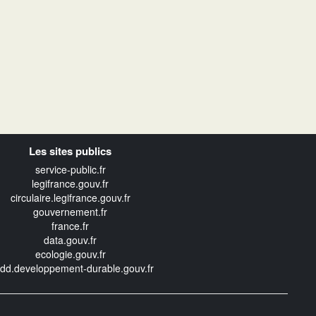
Les sites publics
service-public.fr
legifrance.gouv.fr
circulaire.legifrance.gouv.fr
gouvernement.fr
france.fr
data.gouv.fr
ecologie.gouv.fr
edd.developpement-durable.gouv.fr