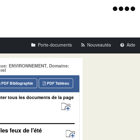
Menu
d'acce
Porte-documents
Nouveautés
Aide
atique: ENVIRONNEMENT, Domaine:
rel
PDF Bibliographie
PDF Tableau
ter tous les documents de la page
les feux de l'été