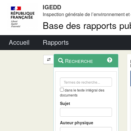
IGEDD
Inspection générale de l’environnement e
Base des rapports pub
Menu principal
Accueil
Rapports
Menu
Navigation
Recherche
contextuel
et
outils
annexes
dans le texte intégral des
documents
Sujet
Auteur physique