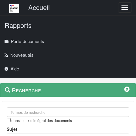
Menu principal
Accueil
Toggl
Rapports
Porte-documents
Nouveautés
Aide
Menu
Navigation
Recherche
contextuel
et
outils
annexes
dans le texte intégral des documents
Sujet