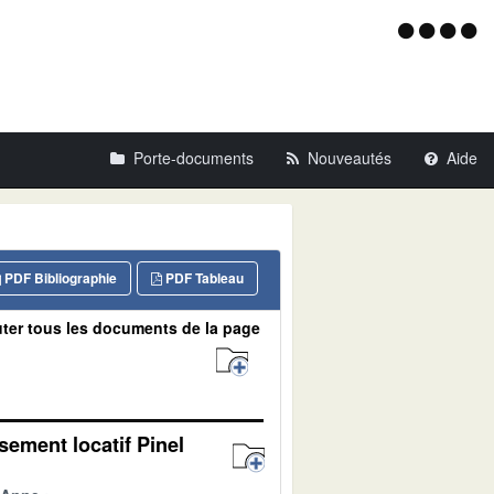
Menu
d'acce
Porte-documents
Nouveautés
Aide
PDF Bibliographie
PDF Tableau
ter tous les documents de la page
ssement locatif Pinel