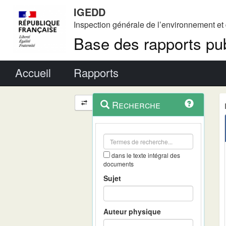
IGEDD
Inspection générale de l’environnement e
Base des rapports pub
Menu principal
Accueil
Rapports
Menu
Navigation
Recherche
contextuel
et
outils
annexes
dans le texte intégral des
documents
Sujet
Auteur physique