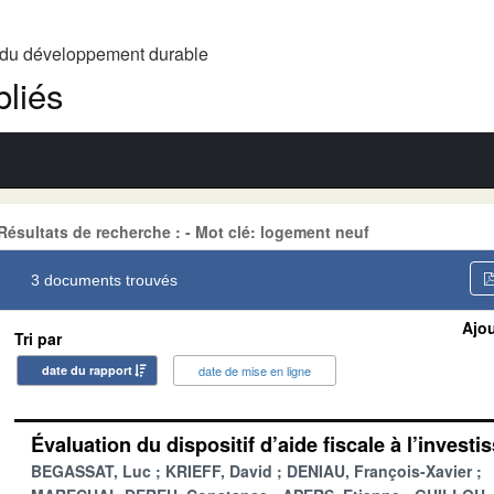
t du développement durable
liés
Résultats de recherche : - Mot clé: logement neuf
3 documents trouvés
Ajou
Tri par
date du rapport
date de mise en ligne
Évaluation du dispositif d’aide fiscale à l’investi
BEGASSAT, Luc
KRIEFF, David
DENIAU, François-Xavier