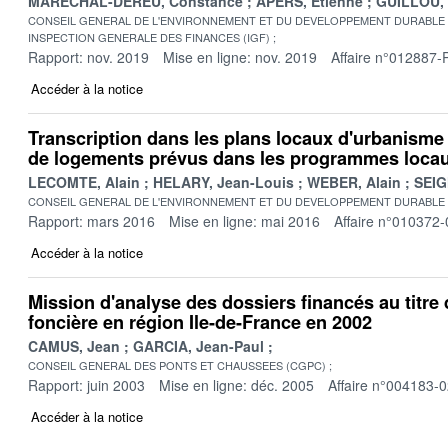
MARECHAL-DEREU, Constance
APERS, Etienne
GUILLOU,
CONSEIL GENERAL DE L'ENVIRONNEMENT ET DU DEVELOPPEMENT DURABLE
INSPECTION GENERALE DES FINANCES (IGF)
Rapport: nov. 2019
Mise en ligne: nov. 2019
Affaire n°012887-
Accéder à la notice
Transcription dans les plans locaux d'urbanisme
de logements prévus dans les programmes locaux
LECOMTE, Alain
HELARY, Jean-Louis
WEBER, Alain
SEIG
CONSEIL GENERAL DE L'ENVIRONNEMENT ET DU DEVELOPPEMENT DURABLE
Rapport: mars 2016
Mise en ligne: mai 2016
Affaire n°010372-
Accéder à la notice
Mission d'analyse des dossiers financés au titre
foncière en région Ile-de-France en 2002
CAMUS, Jean
GARCIA, Jean-Paul
CONSEIL GENERAL DES PONTS ET CHAUSSEES (CGPC)
Rapport: juin 2003
Mise en ligne: déc. 2005
Affaire n°004183-
Accéder à la notice