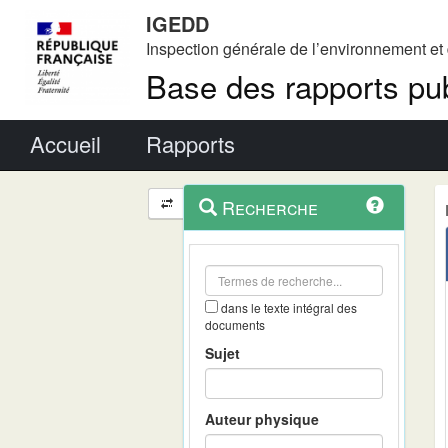
IGEDD
Inspection générale de l’environnement e
Base des rapports pub
Menu principal
Accueil
Rapports
Menu
Navigation
Recherche
contextuel
et
outils
annexes
dans le texte intégral des
documents
Sujet
Auteur physique