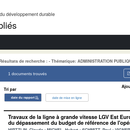
t du développement durable
liés
Résultats de recherche : - Thématique: ADMINISTRATION PUBLIQ
1 documents trouvés
Ajou
Tri par
date du rapport
date de mise en ligne
Travaux de la ligne à grande vitesse LGV Est Eu
du dépassement du budget de référence de l'opé
HIRTZLIN, Claude
MICHEL, Hubert
SCHMITT, Paul
VIGNER