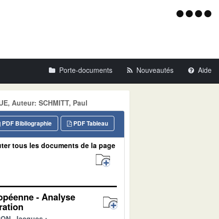
Menu
d'acce
Porte-documents
Nouveautés
Aide
UE, Auteur: SCHMITT, Paul
PDF Bibliographie
PDF Tableau
ter tous les documents de la page
ropéenne - Analyse
ration
ON, Jacques