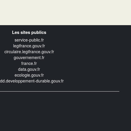
Les sites publics
service-public.fr
legifrance.gouv.fr
circulaire.legifrance.gouv.fr
gouvernement.fr
france.fr
data.gouv.fr
ecologie.gouv.fr
edd.developpement-durable.gouv.fr