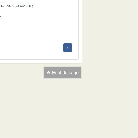
 RURAUX (CGAAER)
01
1
Haut de page