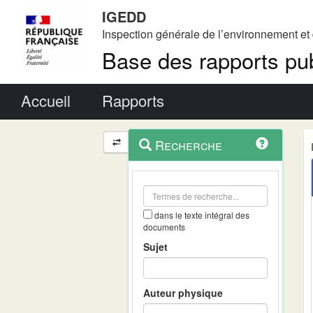
IGEDD
Inspection générale de l’environnement e
Base des rapports pub
Menu principal
Accueil
Rapports
Menu
Navigation
Recherche
contextuel
et
outils
annexes
dans le texte intégral des
documents
Sujet
Auteur physique