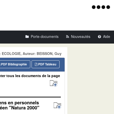
Menu
d'acce
Porte-documents
Nouveautés
Aide
ne: ECOLOGIE, Auteur: BEISSON, Guy
PDF Bibliographie
PDF Tableau
ter tous les documents de la page
yens en personnels
péen "Natura 2000"