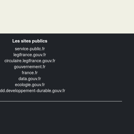
Les sites publics
service-public.fr
legifrance.gouv.fr
circulaire.legifrance.gouv.fr
gouvernement.fr
france.fr
data.gouv.fr
ecologie.gouv.fr
edd.developpement-durable.gouv.fr