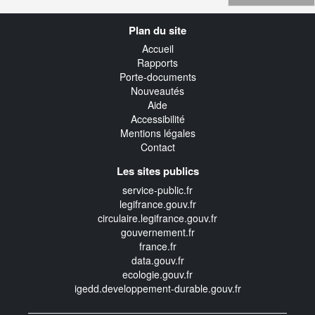
Navigation
Plan du site
transverse
Accueil
Rapports
Porte-documents
Nouveautés
Aide
Accessibilité
Mentions légales
Contact
Les sites publics
service-public.fr
legifrance.gouv.fr
circulaire.legifrance.gouv.fr
gouvernement.fr
france.fr
data.gouv.fr
ecologie.gouv.fr
igedd.developpement-durable.gouv.fr