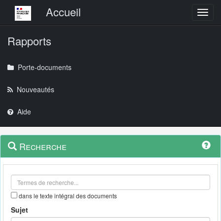
Menu principal
Accueil
Toggl
Rapports
Porte-documents
Nouveautés
Aide
Menu
Navigation
Recherche
contextuel
et
outils
annexes
dans le texte intégral des documents
Sujet