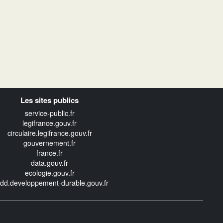
Les sites publics
service-public.fr
legifrance.gouv.fr
circulaire.legifrance.gouv.fr
gouvernement.fr
france.fr
data.gouv.fr
ecologie.gouv.fr
edd.developpement-durable.gouv.fr