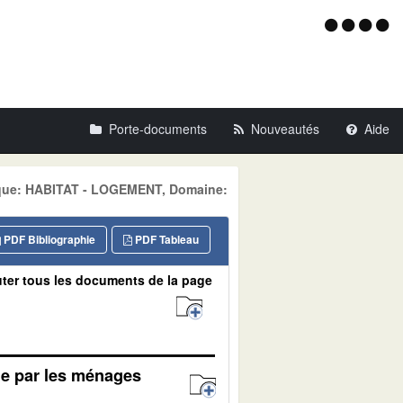
Menu
d'acce
Porte-documents
Nouveautés
Aide
tique: HABITAT - LOGEMENT, Domaine:
PDF Bibliographie
PDF Tableau
ter tous les documents de la page
ue par les ménages