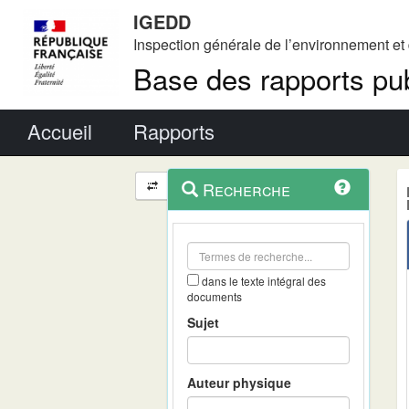
IGEDD
Inspection générale de l’environnement e
Base des rapports pub
Menu principal
Accueil
Rapports
Menu
Navigation
Recherche
contextuel
et
outils
annexes
dans le texte intégral des
documents
Sujet
Auteur physique