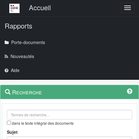
Menu principal
Accueil
Toggl
Rapports
Porte-documents
Nouveautés
Aide
Menu
Navigation
Recherche
contextuel
et
outils
annexes
dans le texte intégral des documents
Sujet