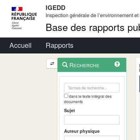
IGEDD
Inspection générale de l’environnement e
Base des rapports pub
Menu principal
Accueil
Rapports
Menu
Navigation
Recherche
contextuel
et
outils
annexes
dans le texte intégral des
documents
Sujet
Auteur physique