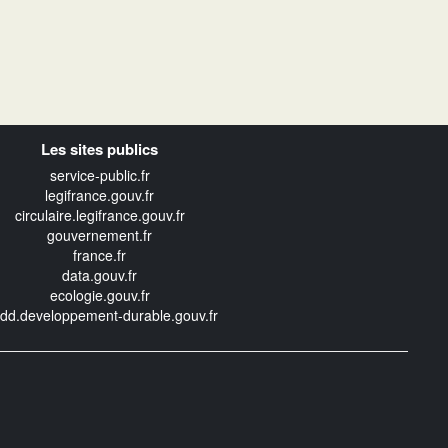
Les sites publics
service-public.fr
legifrance.gouv.fr
circulaire.legifrance.gouv.fr
gouvernement.fr
france.fr
data.gouv.fr
ecologie.gouv.fr
edd.developpement-durable.gouv.fr