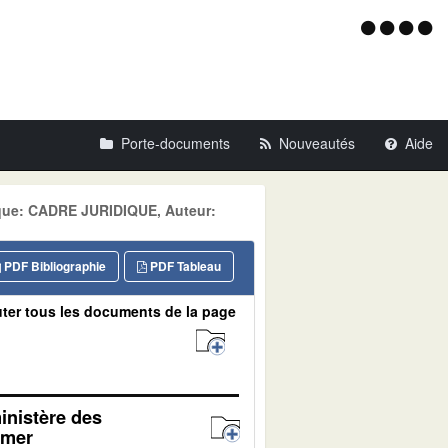
Menu
d'acce
Porte-documents
Nouveautés
Aide
tique: CADRE JURIDIQUE, Auteur:
PDF Bibliographie
PDF Tableau
ter tous les documents de la page
ministère des
 mer