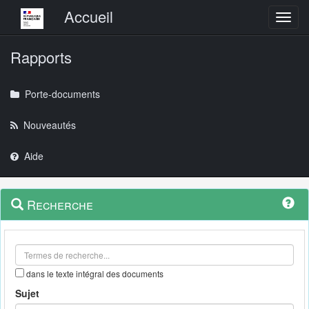
Menu principal
Accueil
Toggl
Rapports
Porte-documents
Nouveautés
Aide
Menu
Navigation
Recherche
contextuel
et
outils
annexes
dans le texte intégral des documents
Sujet