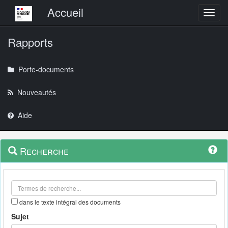
Menu principal
Accueil
Toggl
Rapports
Porte-documents
Nouveautés
Aide
Menu
Navigation
Recherche
contextuel
et
outils
annexes
dans le texte intégral des documents
Sujet