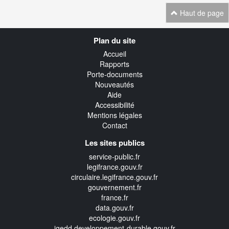
Haut de page
Navigation
Plan du site
transverse
Accueil
Rapports
Porte-documents
Nouveautés
Aide
Accessibilité
Mentions légales
Contact
Les sites publics
service-public.fr
legifrance.gouv.fr
circulaire.legifrance.gouv.fr
gouvernement.fr
france.fr
data.gouv.fr
ecologie.gouv.fr
igedd.developpement-durable.gouv.fr