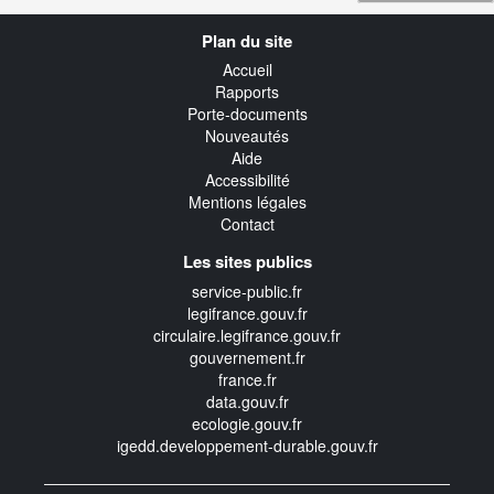
Navigation
Plan du site
transverse
Accueil
Rapports
Porte-documents
Nouveautés
Aide
Accessibilité
Mentions légales
Contact
Les sites publics
service-public.fr
legifrance.gouv.fr
circulaire.legifrance.gouv.fr
gouvernement.fr
france.fr
data.gouv.fr
ecologie.gouv.fr
igedd.developpement-durable.gouv.fr