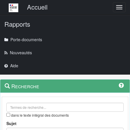
Menu principal
Accueil
Toggl
Rapports
Porte-documents
Nouveautés
Aide
Menu
Navigation
Recherche
contextuel
et
outils
annexes
dans le texte intégral des documents
Sujet