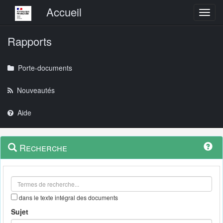
Menu principal
Accueil
Toggl
Rapports
Porte-documents
Nouveautés
Aide
Menu
Navigation
Recherche
contextuel
et
outils
annexes
dans le texte intégral des documents
Sujet