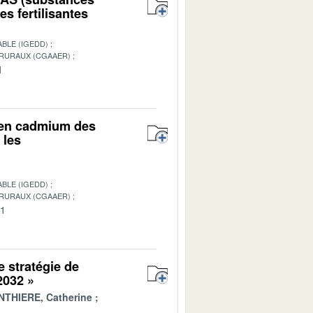
s fertilisantes
BLE (IGEDD)
 RURAUX (CGAAER)
1
r en cadmium des
 les
BLE (IGEDD)
 RURAUX (CGAAER)
01
e stratégie de
 2032 »
THIERE, Catherine