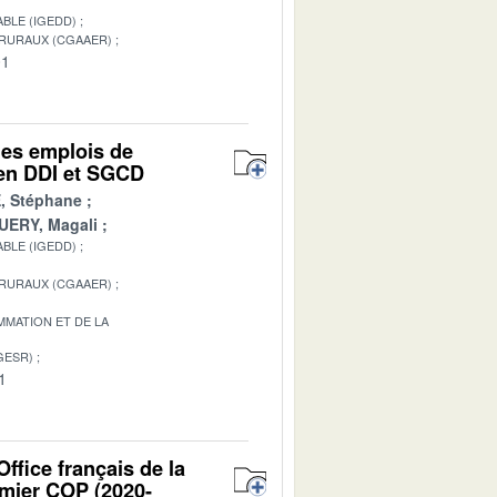
BLE (IGEDD)
 RURAUX (CGAAER)
01
des emplois de
t en DDI et SGCD
, Stéphane
ERY, Magali
BLE (IGEDD)
 RURAUX (CGAAER)
MATION ET DE LA
GESR)
1
ffice français de la
emier COP (2020-