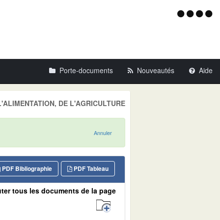
Menu
d'acce
Porte-documents
Nouveautés
Aide
E L'ALIMENTATION, DE L'AGRICULTURE
Annuler
PDF Bibliographie
PDF Tableau
ter tous les documents de la page