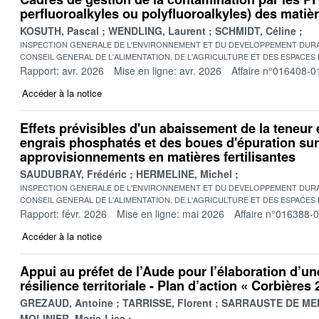
perfluoroalkyles ou polyfluoroalkyles) des matière
KOSUTH, Pascal
WENDLING, Laurent
SCHMIDT, Céline
INSPECTION GENERALE DE L'ENVIRONNEMENT ET DU DEVELOPPEMENT DURA
CONSEIL GENERAL DE L'ALIMENTATION, DE L'AGRICULTURE ET DES ESPACES
Rapport: avr. 2026
Mise en ligne: avr. 2026
Affaire n°016408-0
Accéder à la notice
Effets prévisibles d'un abaissement de la teneu
engrais phosphatés et des boues d'épuration sur
approvisionnements en matières fertilisantes
SAUDUBRAY, Frédéric
HERMELINE, Michel
INSPECTION GENERALE DE L'ENVIRONNEMENT ET DU DEVELOPPEMENT DURA
CONSEIL GENERAL DE L'ALIMENTATION, DE L'AGRICULTURE ET DES ESPACES
Rapport: févr. 2026
Mise en ligne: mai 2026
Affaire n°016388-
Accéder à la notice
Appui au préfet de l’Aude pour l’élaboration d’un
résilience territoriale - Plan d’action « Corbières
GREZAUD, Antoine
TARRISSE, Florent
SARRAUSTE DE MEN
MOLINIER, Marie-Lise