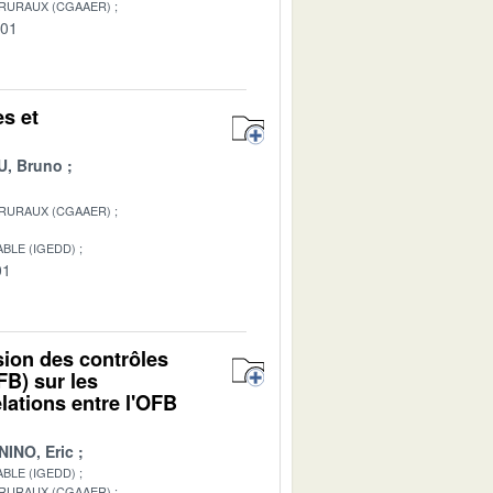
 RURAUX (CGAAER)
-01
es et
, Bruno
 RURAUX (CGAAER)
BLE (IGEDD)
01
sion des contrôles
FB) sur les
elations entre l'OFB
NINO, Eric
BLE (IGEDD)
 RURAUX (CGAAER)