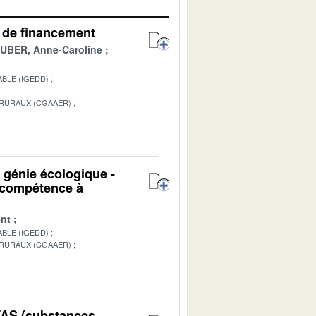
es de financement
BER, Anne-Caroline
BLE (IGEDD)
 RURAUX (CGAAER)
1
u génie écologique -
n compétence à
nt
BLE (IGEDD)
 RURAUX (CGAAER)
1
PFAS (substances