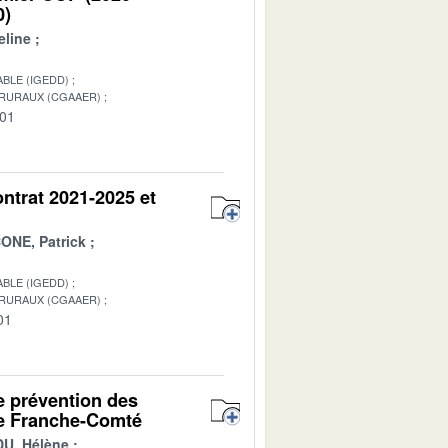
0)
line
BLE (IGEDD)
 RURAUX (CGAAER)
-01
ontrat 2021-2025 et
ONE, Patrick
BLE (IGEDD)
 RURAUX (CGAAER)
01
de prévention des
ne Franche-Comté
DU, Hélène