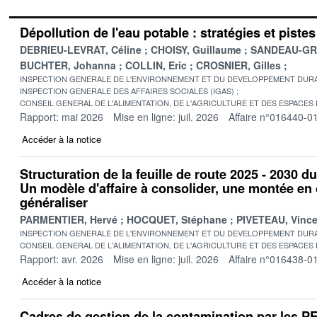
Dépollution de l'eau potable : stratégies et pist
DEBRIEU-LEVRAT, Céline
CHOISY, Guillaume
SANDEAU-GRU
BUCHTER, Johanna
COLLIN, Eric
CROSNIER, Gilles
INSPECTION GENERALE DE L'ENVIRONNEMENT ET DU DEVELOPPEMENT DURA
INSPECTION GENERALE DES AFFAIRES SOCIALES (IGAS)
CONSEIL GENERAL DE L'ALIMENTATION, DE L'AGRICULTURE ET DES ESPACES
Rapport: mai 2026
Mise en ligne: juil. 2026
Affaire n°016440-0
Accéder à la notice
Structuration de la feuille de route 2025 - 2030 d
Un modèle d'affaire à consolider, une montée e
généraliser
PARMENTIER, Hervé
HOCQUET, Stéphane
PIVETEAU, Vince
INSPECTION GENERALE DE L'ENVIRONNEMENT ET DU DEVELOPPEMENT DURA
CONSEIL GENERAL DE L'ALIMENTATION, DE L'AGRICULTURE ET DES ESPACES
Rapport: avr. 2026
Mise en ligne: juil. 2026
Affaire n°016438-0
Accéder à la notice
Cadres de gestion de la contamination par les 