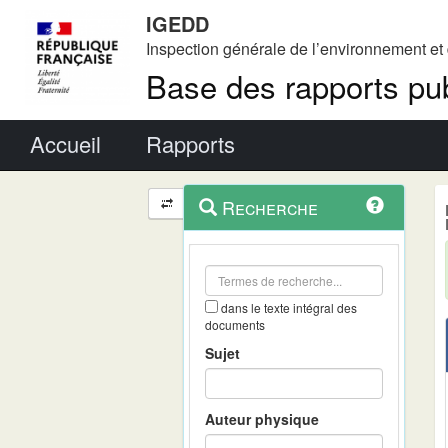
IGEDD
Inspection générale de l’environnement e
Base des rapports pub
Menu principal
Accueil
Rapports
Menu
Navigation
Recherche
contextuel
et
outils
annexes
dans le texte intégral des
documents
Sujet
Auteur physique