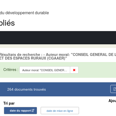
t du développement durable
liés
Résultats de recherche : - Auteur moral: "CONSEIL GENERAL D
ET DES ESPACES RURAUX (CGAAER)"
Critères :
Auteur moral: "CONSEIL GENERAL DE L'ALIMENTATION, DE L'AGRICULTURE ET DES ESPACES RURAUX (CGAAER)"
264 documents trouvés
Ajou
Tri par
date du rapport
date de mise en ligne