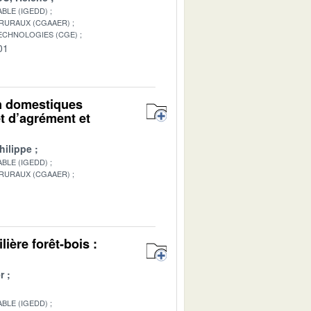
BLE (IGEDD)
 RURAUX (CGAAER)
TECHNOLOGIES (CGE)
01
on domestiques
t d’agrément et
hilippe
BLE (IGEDD)
 RURAUX (CGAAER)
1
lière forêt-bois :
r
BLE (IGEDD)